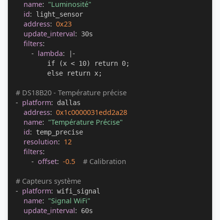
name
:
"Luminosité"
id
:
 light_sensor

address
:
0x23
update_interval
:
 30s

filters
:
-
lambda
:
|
-
          if (x < 10) return 0;

          else return x;

# DS18B20 - Température précise
-
platform
:
 dallas

address
:
0x1c0000031edd2a28
name
:
"Température Précise"
id
:
 temp_precise

resolution
:
12
filters
:
-
offset
:
-0.5
# Calibration
# Capteurs système
-
platform
:
 wifi_signal

name
:
"Signal WiFi"
update_interval
:
 60s
