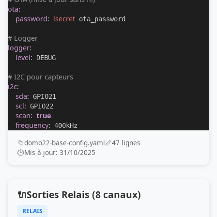
ota
:
password
:
!secret
 ota_password

# Logger
logger
:
level
:
 DEBUG

# I2C pour capteurs
i2c
:
sda
:
 GPIO21

scl
:
 GPIO22

scan
:
true
frequency
:
 400kHz
📁
domo22-base-config.yaml
📏
47 lignes
🕒
Mis à jour: 31/10/2025
🔌
Sorties Relais (8 canaux)
RELAIS