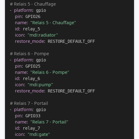
# Relais 5 - Chauffage
-
platform
:
 gpio

pin
:
 GPIO26

name
:
"Relais 5 - Chauffage"
id
:
 relay_5

icon
:
"mdi:radiator"
restore_mode
:
 RESTORE_DEFAULT_OFF

# Relais 6 - Pompe
-
platform
:
 gpio

pin
:
 GPIO25

name
:
"Relais 6 - Pompe"
id
:
 relay_6

icon
:
"mdi:pump"
restore_mode
:
 RESTORE_DEFAULT_OFF

# Relais 7 - Portail
-
platform
:
 gpio

pin
:
 GPIO33

name
:
"Relais 7 - Portail"
id
:
 relay_7

icon
:
"mdi:gate"