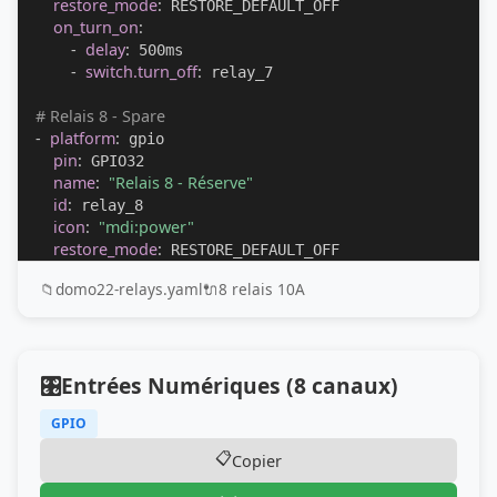
restore_mode
:
 RESTORE_DEFAULT_OFF

on_turn_on
:
-
delay
:
 500ms

-
switch.turn_off
:
 relay_7

# Relais 8 - Spare
-
platform
:
 gpio

pin
:
 GPIO32

name
:
"Relais 8 - Réserve"
id
:
 relay_8

icon
:
"mdi:power"
restore_mode
:
 RESTORE_DEFAULT_OFF
📁
domo22-relays.yaml
🔌
8 relais 10A
🎛️
Entrées Numériques (8 canaux)
GPIO
📋
Copier