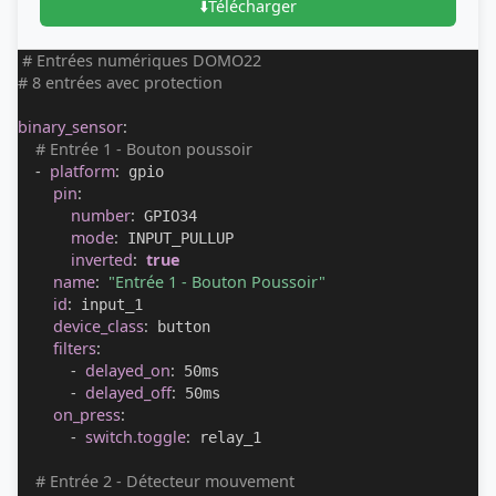
⬇️
Télécharger
# Entrées numériques DOMO22
# 8 entrées avec protection
binary_sensor
:
# Entrée 1 - Bouton poussoir
-
platform
:
 gpio

pin
:
number
:
 GPIO34

mode
:
 INPUT_PULLUP

inverted
:
true
name
:
"Entrée 1 - Bouton Poussoir"
id
:
 input_1

device_class
:
 button

filters
:
-
delayed_on
:
 50ms

-
delayed_off
:
 50ms

on_press
:
-
switch.toggle
:
 relay_1

# Entrée 2 - Détecteur mouvement