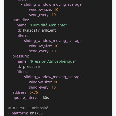
-
sliding_window_moving_average
:
window_size
:
10
send_every
:
10
humidity
:
name
:
"Humidité Ambiante"
id
:
 humidity_ambient

filters
:
-
sliding_window_moving_average
:
window_size
:
10
send_every
:
10
pressure
:
name
:
"Pression Atmosphérique"
id
:
 pressure

filters
:
-
sliding_window_moving_average
:
window_size
:
10
send_every
:
10
address
:
0x76
update_interval
:
 60s

# BH1750 - Luminosité
-
platform
:
 bh1750
