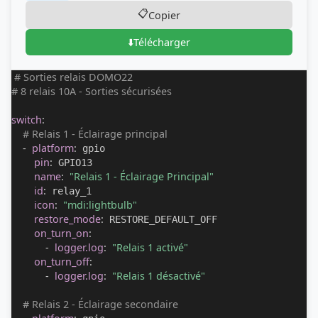
📋
Copier
⬇️
Télécharger
# Sorties relais DOMO22
# 8 relais 10A - Sorties sécurisées
switch
:
# Relais 1 - Éclairage principal
-
platform
:
 gpio

pin
:
 GPIO13

name
:
"Relais 1 - Éclairage Principal"
id
:
 relay_1

icon
:
"mdi:lightbulb"
restore_mode
:
 RESTORE_DEFAULT_OFF

on_turn_on
:
-
logger.log
:
"Relais 1 activé"
on_turn_off
:
-
logger.log
:
"Relais 1 désactivé"
# Relais 2 - Éclairage secondaire