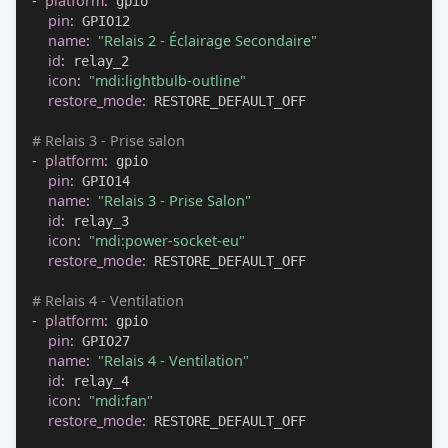
-
platform
:
 gpio

pin
:
 GPIO12

name
:
"Relais 2 - Éclairage Secondaire"
id
:
 relay_2

icon
:
"mdi:lightbulb-outline"
restore_mode
:
 RESTORE_DEFAULT_OFF

# Relais 3 - Prise salon
-
platform
:
 gpio

pin
:
 GPIO14

name
:
"Relais 3 - Prise Salon"
id
:
 relay_3

icon
:
"mdi:power-socket-eu"
restore_mode
:
 RESTORE_DEFAULT_OFF

# Relais 4 - Ventilation
-
platform
:
 gpio

pin
:
 GPIO27

name
:
"Relais 4 - Ventilation"
id
:
 relay_4

icon
:
"mdi:fan"
restore_mode
:
 RESTORE_DEFAULT_OFF
