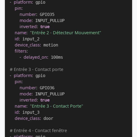
-
platform
:
 gpio

pin
:
number
:
 GPIO35

mode
:
 INPUT_PULLUP

inverted
:
true
name
:
"Entrée 2 - Détecteur Mouvement"
id
:
 input_2

device_class
:
 motion

filters
:
-
delayed_on
:
 100ms

# Entrée 3 - Contact porte
-
platform
:
 gpio

pin
:
number
:
 GPIO36

mode
:
 INPUT_PULLUP

inverted
:
true
name
:
"Entrée 3 - Contact Porte"
id
:
 input_3

device_class
:
 door

# Entrée 4 - Contact fenêtre
-
platform
:
 gpio
