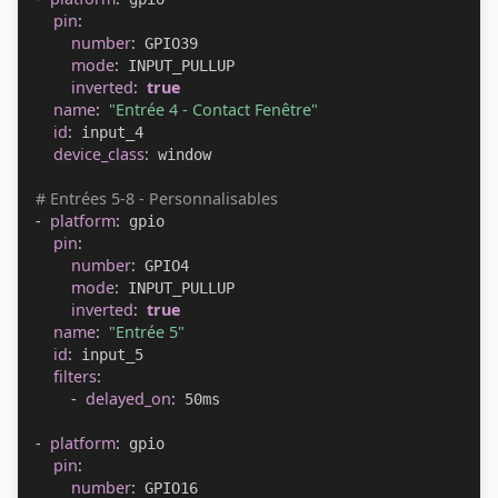
pin
:
number
:
 GPIO39

mode
:
 INPUT_PULLUP

inverted
:
true
name
:
"Entrée 4 - Contact Fenêtre"
id
:
 input_4

device_class
:
 window

# Entrées 5-8 - Personnalisables
-
platform
:
 gpio

pin
:
number
:
 GPIO4

mode
:
 INPUT_PULLUP

inverted
:
true
name
:
"Entrée 5"
id
:
 input_5

filters
:
-
delayed_on
:
 50ms

-
platform
:
 gpio

pin
:
number
:
 GPIO16
