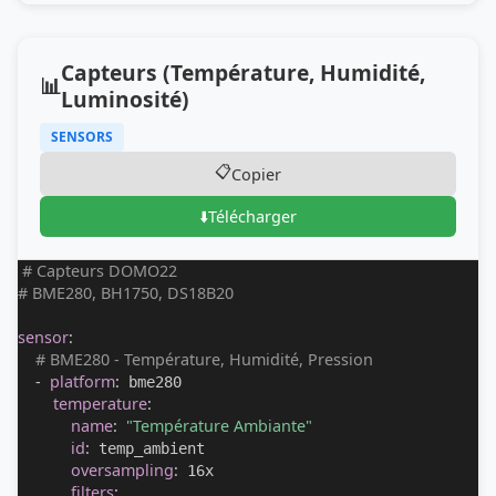
Capteurs (Température, Humidité,
📊
Luminosité)
SENSORS
📋
Copier
⬇️
Télécharger
# Capteurs DOMO22
# BME280, BH1750, DS18B20
sensor
:
# BME280 - Température, Humidité, Pression
-
platform
:
 bme280

temperature
:
name
:
"Température Ambiante"
id
:
 temp_ambient

oversampling
:
 16x

filters
: