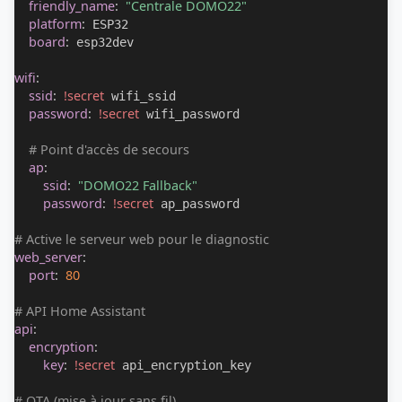
friendly_name
:
"Centrale DOMO22"
platform
:
 ESP32

board
:
 esp32dev

wifi
:
ssid
:
!secret
 wifi_ssid

password
:
!secret
 wifi_password

# Point d'accès de secours
ap
:
ssid
:
"DOMO22 Fallback"
password
:
!secret
 ap_password

# Active le serveur web pour le diagnostic
web_server
:
port
:
80
# API Home Assistant
api
:
encryption
:
key
:
!secret
 api_encryption_key

# OTA (mise à jour sans fil)