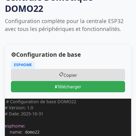
DOMO22
Configuration complète pour la centrale ESP32
avec tous les périphériques et fonctionnalités.
⚙️
Configuration de base
ESPHOME
📋
Copier
⬇️
Télécharger
# Configuration de base DOMO22
# Version: 1.0
# Date: 2025-10-31
esphome
:
name
:
 domo22
