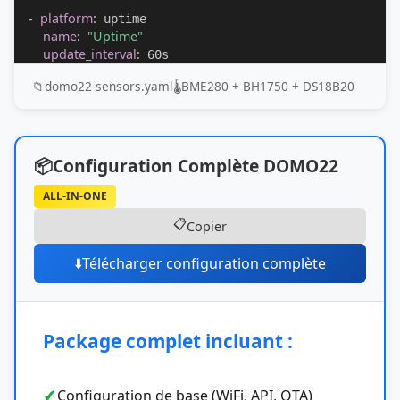
-
platform
:
 uptime

name
:
"Uptime"
update_interval
:
 60s
📁
domo22-sensors.yaml
🌡️
BME280 + BH1750 + DS18B20
📦
Configuration Complète DOMO22
ALL-IN-ONE
📋
Copier
⬇️
Télécharger configuration complète
Package complet incluant :
✓
Configuration de base (WiFi, API, OTA)