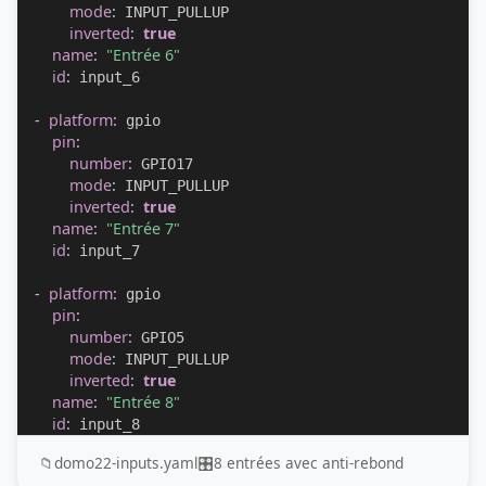
mode
:
 INPUT_PULLUP

inverted
:
true
name
:
"Entrée 6"
id
:
 input_6

-
platform
:
 gpio

pin
:
number
:
 GPIO17

mode
:
 INPUT_PULLUP

inverted
:
true
name
:
"Entrée 7"
id
:
 input_7

-
platform
:
 gpio

pin
:
number
:
 GPIO5

mode
:
 INPUT_PULLUP

inverted
:
true
name
:
"Entrée 8"
id
:
 input_8
📁
domo22-inputs.yaml
🎛️
8 entrées avec anti-rebond