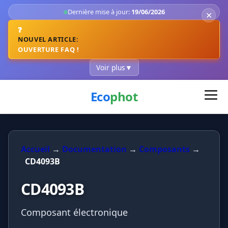
Dernière mise à jour:
19/06/2026
✕
❓
NOUVEL ARTICLE:
OUVERTURE FAQ !
Voir plus
▼
Eco
phot
Accueil
→
Documentation
→
Composants
→
CD4093B
CD4093B
Composant électronique