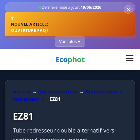
Dernière mise à jour:
19/06/2026
✕
❓
NOUVEL ARTICLE:
OUVERTURE FAQ !
Voir plus
▼
Eco
phot
Accueil
→
Documentation
→
Alimentation /
redresseur
→
EZ81
EZ81
Tube redresseur double alternatif-vers-