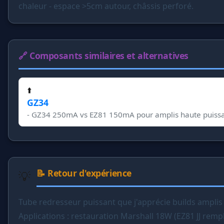
chaleur - espace >5cm autour, châssis perforé.
🔗 Composants similaires et alternatives
⬆️
GZ34
- GZ34 250mA vs EZ81 150mA pour amplis haute puis
📝 Retour d'expérience
Tube redresseur puissant que j'apprécie builds amplis
Applications : restauration Marshall 18W (EZ81 JJ remp