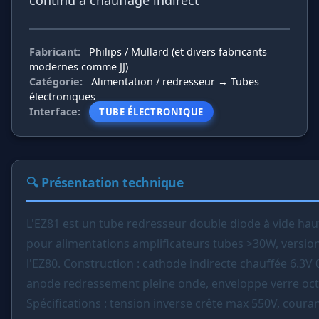
continu à chauffage indirect
Fabricant:
Philips / Mullard (et divers fabricants
modernes comme JJ)
Catégorie:
Alimentation / redresseur → Tubes
électroniques
Interface:
TUBE ÉLECTRONIQUE
🔍 Présentation technique
L'EZ81 est un tube redresseur double diode à vide ha
pour alimentations amplificateurs tubes >30W, versio
l'EZ80. Construction : cathode indirecte chauffée 6.3V 
anode redressement pleine onde, enveloppe verre octa
Spécifications : tension inverse crête max 550V, coura