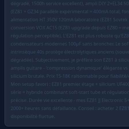
dégradé, 1500h service excellent), ampli DIY 2×EL34 5
(EZ81 + GZ34 parallèle expérimental = 400mA total, fon
alimentation HT 350V 120mA laboratoire (EZ81 Sovtek u
conversion VOX AC15 (EZ81 upgrade depuis EZ80 = mei
régulation perceptible). L'EZ81 est plus robuste qu'EZ
condensateurs modernes 100µF sans broncher. Le soft
intrinsèque 40s protège électrolytiques anciens (souv
dégradée). Subjectivement, je préfère son EZ81 à sili
amplis guitare - 'compression dynamique' élégante vs
silicium brutale. Prix 15-18€ raisonnable pour fiabilité
Mon setup favori : EZ81 premier étage + silicium UF40
série = hybride combinant soft-start tube et régulation
précise. Durée vie excellente - mes EZ81 JJ Electronic 5
2000+ heures sans défaillance. Conseil : acheter 2 EZ81
disponibilité fluctue.