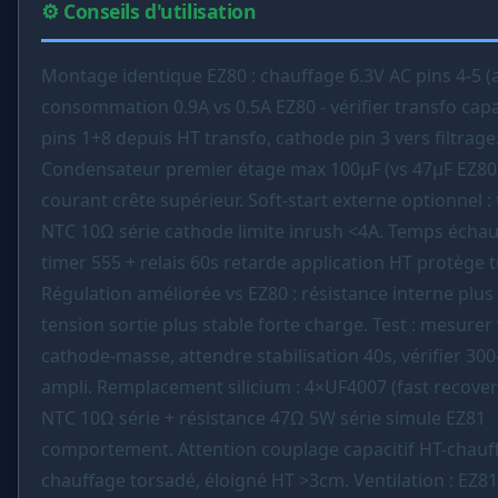
⚙️ Conseils d'utilisation
Montage identique EZ80 : chauffage 6.3V AC pins 4-5 (
consommation 0.9A vs 0.5A EZ80 - vérifier transfo cap
pins 1+8 depuis HT transfo, cathode pin 3 vers filtrage
Condensateur premier étage max 100µF (vs 47µF EZ80
courant crête supérieur. Soft-start externe optionnel 
NTC 10Ω série cathode limite inrush <4A. Temps échau
timer 555 + relais 60s retarde application HT protège 
Régulation améliorée vs EZ80 : résistance interne plus 
tension sortie plus stable forte charge. Test : mesurer
cathode-masse, attendre stabilisation 40s, vérifier 30
ampli. Remplacement silicium : 4×UF4007 (fast recover
NTC 10Ω série + résistance 47Ω 5W série simule EZ81
comportement. Attention couplage capacitif HT-chauff
chauffage torsadé, éloigné HT >3cm. Ventilation : EZ8