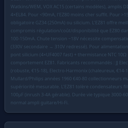
Watkins/WEM, VOX AC15 (certains modèles), amplis D
4×EL84. Pour <90mA, l'EZ80 moins cher suffit. Pour >
obligatoire GZ34 (250mA) ou silicium. L'EZ81 offre meil
compromis régulation/coût/disponibilité que EZ80 
100-150mA. Chute tension ~18V nécessite compensati
(330V secondaire → 310V redressé). Pour alimentatio
pont silicium (4×UF4007 fast) + thermistance NTC 10Ω
comportement EZ81. Fabricants recommandés : JJ Elec
(robuste, €15-18), Electro-Harmonix (chaleureux, €14-
Mullard/Philips années 1960 €40-80 collectionneurs m
supériorité mesurable. L'EZ81 tolère condensateurs fil
100µF (inrush 3-4A gérable). Durée vie typique 3000-
normal ampli guitare/Hi-Fi.