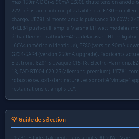
max 150mA DC (vs 90mA EZ80), chute tension anode-c
22V. Résistance interne plus faible que EZ80 = meilleu
charge. L'EZ81 alimente amplis puissance 30-60W : 2×E
4×EL84 push-pull, amplis Marshall/Hiwatt modèles m
échauffement cathode ~40s - délai avant HT obligatoir
: 6CA4 (américain identique), EZ80 (version 90mA dow
GZ34/5AR4 (version 250mA upgrade). Fabricants actuels
Electronic EZ81 Slovaquie €15-18, Electro-Harmonix EZ
18, TAD RT004 €20-25 (allemand premium). L'EZ81 com
robustesse, soft-start naturel, et sonorité 'vintage' ap
restaurations et amplis DIY.
💡 Guide de sélection
L'EZ81 est idéal alimentations amplis 30-60W : Marshal